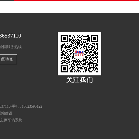
86537110
时全国服务热线
站点地图
537110
手机 :
18623595122
网站建设
统
,
停车场系统