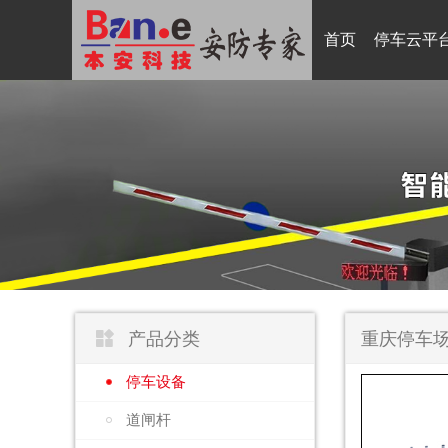
首页
停车云平

产品分类
重庆停车场
停车设备
道闸杆