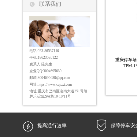

联系我们
电话:
023-86537110
手机:
18623595122
重庆停车场
联系人:
陈先生
TPM-
企业QQ:
3004695680
邮箱:
3004695680@qq.com
网址:
https://www.cqtcxt.com
地址:
重庆市巴南区渝南大道251号旭
辉乐活城29A栋10-10/11号


提高通行速率
保障停车安