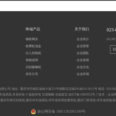
终端产品
关于我们
023-
物联网关
企业简介
24小
收费机顶盒
企业荣誉
出入控制机
企业团队
智能道闸
企业资质
识别摄像机
企业文化
停车引导
企业环境
有限公司
地址 :
重庆市巴南区渝南大道251号旭辉乐活城29A栋10-10/11号
电话 :
023-86
车场系统,本安科技 © 版权所有
百度蜘蛛
在线留言
渝ICP备13005652号-7
技术：
企业
：
重庆车牌识别系统
,
重庆停车场系统
,
停车场管理收费系统
,
重庆门禁系统
,
停车场智能系
渝公网安备 50011302001399号