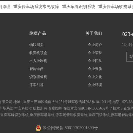
别原理
重庆停车场系统常见故障
重庆车牌识别系统
重庆停车场收费系
终端产品
关于我们
023-
物联网关
企业简介
24小
收费机顶盒
企业荣誉
出入控制机
企业团队
智能道闸
企业资质
识别摄像机
企业文化
停车引导
企业环境
有限公司
地址 :
重庆市巴南区渝南大道251号旭辉乐活城29A栋10-10/11号
电话 :
023-86
车场系统,本安科技 © 版权所有
百度蜘蛛
在线留言
渝ICP备13005652号-7
技术：
企业
：
重庆车牌识别系统
,
重庆停车场系统
,
停车场管理收费系统
,
重庆门禁系统
,
停车场智能系
渝公网安备 50011302001399号