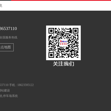
统
86537110
时全国服务热线
站点地图
537110
手机 :
18623595122
网站建设
统
,
停车场系统