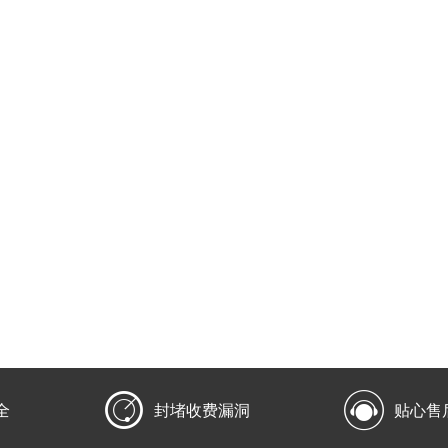


全
封堵收费漏洞
贴心售