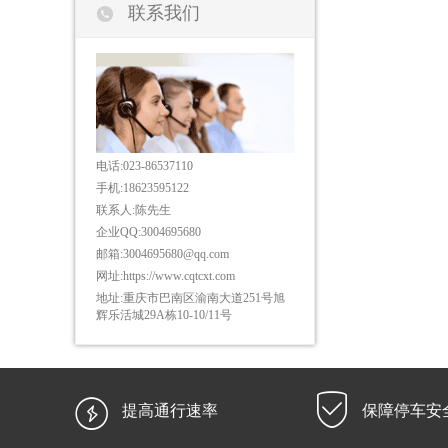

联系我们
电话:
023-86537110
手机:
18623595122
联系人:
陈先生
企业QQ:
3004695680
邮箱:
3004695680@qq.com
网址:
https://www.cqtcxt.com
地址:
重庆市巴南区渝南大道251号旭
辉乐活城29A栋10-10/11号


提高通行速率
保障停车安