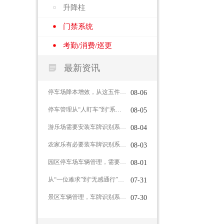
升降柱
门禁系统
考勤/消费/巡更

最新资讯
停车场降本增效，从这五件事入手
08-06
停车管理从“人盯车”到“系统管”，车牌识别系统能做到这些
08-05
游乐场需要安装车牌识别系统吗？
08-04
农家乐有必要装车牌识别系统吗？
08-03
园区停车场车辆管理，需要哪些功能？
08-01
从“一位难求”到“无感通行”：智慧停车如何重塑城市出行体验
07-31
景区车辆管理，车牌识别系统有哪些作用？
07-30