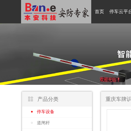
首页
停车云平

产品分类
停车设备
道闸杆