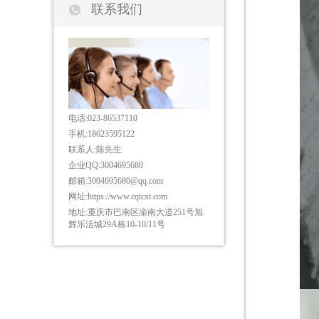

联系我们
电话:
023-86537110
手机:
18623595122
联系人:
陈先生
企业QQ:
3004695680
邮箱:
3004695680@qq.com
网址:
https://www.cqtcxt.com
地址:
重庆市巴南区渝南大道251号旭
辉乐活城29A栋10-10/11号