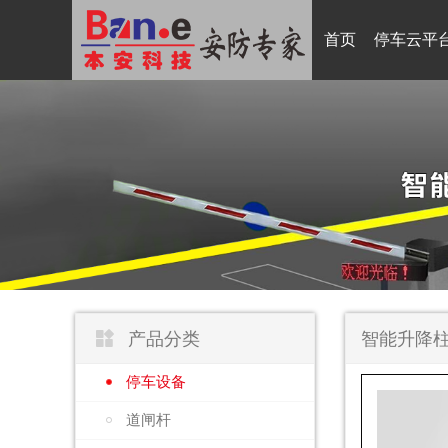
首页
停车云平

产品分类
智能升降柱
停车设备
道闸杆