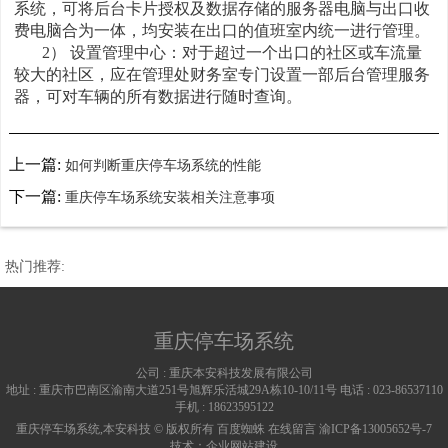
系统，可将后台卡片授权及数据存储的服务器电脑与出口收
费电脑合为一体，均安装在出口的值班室内统一进行管理。
2） 设置管理中心：对于超过一个出口的社区或车流量
较大的社区，应在管理处财务室专门设置一部后台管理服务
器，可对车辆的所有数据进行随时查询。
上一篇:
如何判断重庆停车场系统的性能
下一篇:
重庆停车场系统安装相关注意事项
热门推荐:
重庆停车场系统
公司 :
重庆本安科技发展有限公司
地址 :
重庆市巴南区渝南大道251号旭辉乐活城29A栋10-10/11号
电话 :
023-86537110
手机 :
18623595122
重庆停车场系统,本安科技 © 版权所有
百度蜘蛛
在线留言
渝ICP备13005652号-7
技术：
企业网站建设