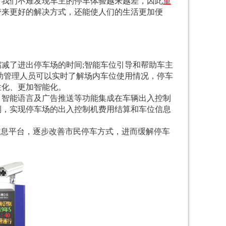
，我们不难发现车主的停车体验越来越差，因此
重
带来更好的解决方式，还能使人们的生活更加便
减了进出停车场的时间;智能车位引导和帮助车主
助管理人员可以实时了解场内车位使用情况，停车
性化、更加智能化。
、智能语言及广告推送等功能集成在车辆出入控制
制，实现停车场的出入控制机费用结算和车位信息
信息平台，逐步改善市民停车方式，进而缓解停车