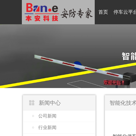
首页
停车云平

新闻中心
智能化技术
公司新闻
行业新闻