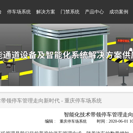
台
停车场系统
解决方案
门禁系统
产品中心
成功案例
带领停车管理走向新时代 - 重庆停车场系统
智能化技术带领停车管理走
编辑 :
重庆停车场系统
时间 : 2020-06-01 10