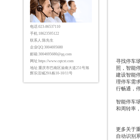
电话:
023-86537110
手机:
18623595122
联系人:
陈先生
企业QQ:
3004695680
邮箱:
3004695680@qq.com
寻找停车
网址:
https://www.cqtcxt.com
照，智能
地址:
重庆市巴南区渝南大道251号旭
辉乐活城29A栋10-10/11号
建设智能停
理停车需
行畅通，停
智能停车
和周转率，
更多关于
自动识别系