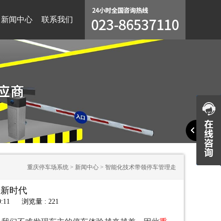
新闻中心
联系我们
重庆停车场系统
>
新闻中心
>
智能化技术带领停车管理走
向新时代
向新时代
:11
浏览量 : 221