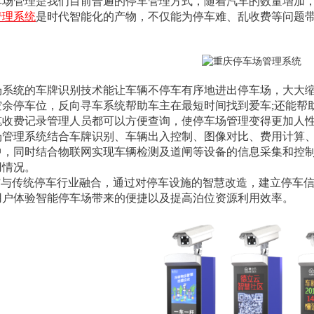
车场管理是我们目前普遍的停车管理方式，随着汽车的数量增加
管理系统
是时代智能化的产物，不仅能为停车难、乱收费等问题
场系统的车牌识别技术能让车辆不停车有序地进出停车场，大大缩
空余停车位，反向寻车系统帮助车主在最短时间找到爱车;还能帮
笔收费记录管理人员都可以方便查询，使停车场管理变得更加人
场管理系统结合车牌识别、车辆出入控制、图像对比、费用计算
中，同时结合物联网实现车辆检测及道闸等设备的信息采集和控
用情况。
网”与传统停车行业融合，通过对停车设施的智慧改造，建立停车
用户体验智能停车场带来的便捷以及提高泊位资源利用效率。