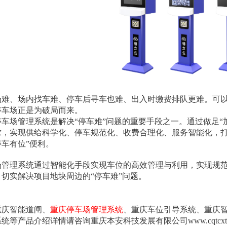
场难、场内找车难、停车后寻车也难、出入时缴费排队更难。可
停车场正是为破局而来。
车场管理系统是解决“停车难”问题的重要手段之一。通过做足“
求，实现供给科学化、停车规范化、收费合理化、服务智能化，打
车有位”便利。
场管理系统通过智能化手段实现车位的高效管理与利用，实现规
切实解决项目地块周边的“停车难”问题。
重庆智能道闸、
重庆停车场管理系统
、重庆车位引导系统、重庆
统等产品介绍详情请咨询重庆本安科技发展有限公司www.cqtcxt.