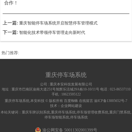
合作！
上一篇:
重庆智能停车场系统开启智慧停车管理模式
下一篇:
智能化技术带领停车管理走向新时代
热门推荐:
重庆停车场系统
公司 :
重庆本安科技发展有限公司
地址 :
重庆市巴南区渝南大道251号旭辉乐活城29A栋10-10/11号
电话 :
023-86537110
手机 :
18623595122
重庆停车场系统,本安科技 © 版权所有
百度蜘蛛
在线留言
渝ICP备13005652号-7
技术：
企业网站建设
本站关键词：
重庆车牌识别系统
,
重庆停车场系统
,
停车场管理收费系统
,
重庆门禁系统
,
停车场智能系统
,
停车场系统
渝公网安备 50011302001399号