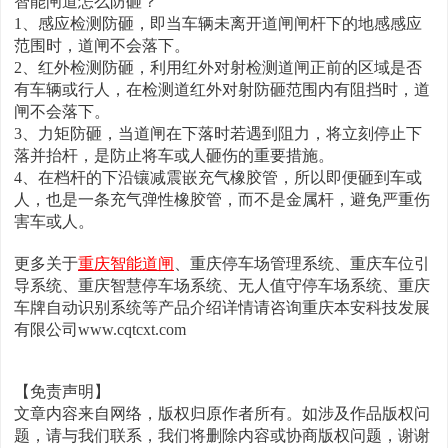
智能闸道怎么防砸？
1、感应检测防砸，即当车辆未离开道闸闸杆下的地感感应
范围时，道闸不会落下。
2、红外检测防砸，利用红外对射检测道闸正前的区域是否
有车辆或行人，在检测道红外对射防砸范围内有阻挡时，道
闸不会落下。
3、力矩防砸，当道闸在下落时若遇到阻力，将立刻停止下
落并抬杆，是防止将车或人砸伤的重要措施。
4、在档杆的下沿镶减震嵌充气橡胶管，所以即便砸到车或
人，也是一条充气弹性橡胶管，而不是金属杆，避免严重伤
害车或人。
更多关于
重庆智能道闸
、重庆停车场管理系统、重庆车位引
导系统、重庆智慧停车场系统、无人值守停车场系统、重庆
车牌自动识别系统等产品介绍详情请咨询重庆本安科技发展
有限公司www.cqtcxt.com
【免责声明】
文章内容来自网络，版权归原作者所有。如涉及作品版权问
题，请与我们联系，我们将删除内容或协商版权问题，谢谢