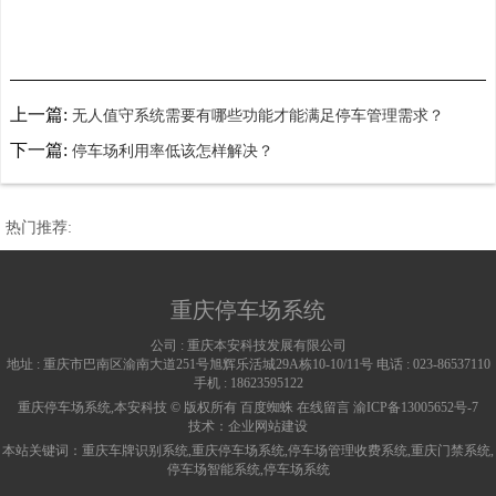
上一篇:
无人值守系统需要有哪些功能才能满足停车管理需求？
下一篇:
停车场利用率低该怎样解决？
热门推荐:
重庆停车场系统
公司 :
重庆本安科技发展有限公司
地址 :
重庆市巴南区渝南大道251号旭辉乐活城29A栋10-10/11号
电话 :
023-86537110
手机 :
18623595122
重庆停车场系统,本安科技 © 版权所有
百度蜘蛛
在线留言
渝ICP备13005652号-7
技术：
企业网站建设
本站关键词：
重庆车牌识别系统
,
重庆停车场系统
,
停车场管理收费系统
,
重庆门禁系统
,
停车场智能系统
,
停车场系统