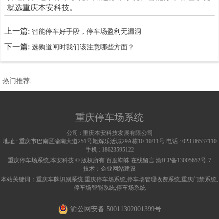
就选重庆本安科技。
上一篇:
智能停车好手段，停车场盈利无漏洞
下一篇:
选购道闸时我们该注意哪些方面？
热门推荐:
重庆停车场系统
公司 :
重庆本安科技发展有限公司
地址 :
重庆市巴南区渝南大道251号旭辉乐活城29A栋10-10/11号
电话 :
023-86537110
手机 :
18623595122
重庆停车场系统,本安科技 © 版权所有
百度蜘蛛
在线留言
渝ICP备13005652号-7
技术：
企业网站建设
本站关键词：
重庆车牌识别系统
,
重庆停车场系统
,
停车场管理收费系统
,
重庆门禁系统
,
停车场智能系统
,
停车场系统
渝公网安备 50011302001399号