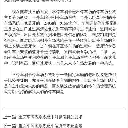
系统都有哪些呢?他们都有哪些功能呢?
现在随着技术的发展，不停车刷卡进出停车场的停车场系统
主要分为两类，一是车牌识别停车场系统，二是远距离识别的停
车场系统，像蓝牙的、2.4G的、915M的等。车牌识别停车场系统
主要是在进口通过高清摄像机对车辆车牌号进行抓拍，道闸就会
自动抬杆，出口处系统根据和进口处信息的比对，来控制道闸是
否抬杆。而远距离识别停车场系统是在一些经常进出停车场的车
辆上安装上蓝牙卡，当车辆在开至停车场的过程中，蓝牙读卡器
会对车上安装的蓝牙卡进行读取，道闸就会自动抬杆。目前，大
部分停车场中使用较多的不停车刷卡停车场系统也都是上面这几
种，识别率高，通行速度快，也是未来停车场发展的一种趋势。
不停车刷卡停车场系统对于一些固定车辆的进出以及缴费都
是比较便捷的，尤其是现在随着车辆的增多，进出停车场排队已
是车主们最为头疼的问题，而安装这些智能化的停车场管理系统
就可以很好的解决人们的停车问题
上一篇:
重庆车牌识别系统中对摄像机的要求
下一篇:
重庆车牌识别系统车位诱导系统发展