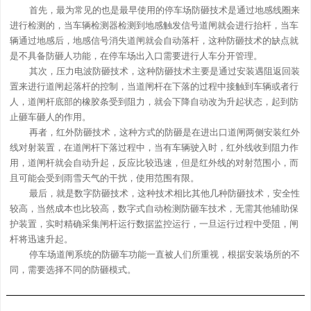
首先，最为常见的也是最早使用的停车场防砸技术是通过地感线圈来
进行检测的，当车辆检测器检测到地感触发信号道闸就会进行抬杆，当车
辆通过地感后，地感信号消失道闸就会自动落杆，这种防砸技术的缺点就
是不具备防砸人功能，在停车场出入口需要进行人车分开管理。
其次，压力电波防砸技术，这种防砸技术主要是通过安装遇阻返回装
置来进行道闸起落杆的控制，当道闸杆在下落的过程中接触到车辆或者行
人，道闸杆底部的橡胶条受到阻力，就会下降自动改为升起状态，起到防
止砸车砸人的作用。
再者，红外防砸技术，这种方式的防砸是在进出口道闸两侧安装红外
线对射装置，在道闸杆下落过程中，当有车辆驶入时，红外线收到阻力作
用，道闸杆就会自动升起，反应比较迅速，但是红外线的对射范围小，而
且可能会受到雨雪天气的干扰，使用范围有限。
最后，就是数字防砸技术，这种技术相比其他几种防砸技术，安全性
较高，当然成本也比较高，数字式自动检测防砸车技术，无需其他辅助保
护装置，实时精确采集闸杆运行数据监控运行，一旦运行过程中受阻，闸
杆将迅速升起。
停车场道闸系统的防砸车功能一直被人们所重视，根据安装场所的不
同，需要选择不同的防砸模式。