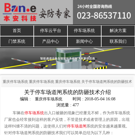
首页
停车云平台
停车场系统
解决方案
门禁系统
产品中心
新闻中心
联系我们
重庆停车场系统
重庆停车场系统
重庆停车场系统
关于停车场道闸系统的防砸技术
关于停车场道闸系统的防砸技术介绍
介绍
编辑 :
重庆停车场系统
时间 : 2018-05-04 16:08
浏览量 : 477
车辆在
停车场系统
出入口被砸的现象已经屡见不鲜，作为停车场系统
厂家也会经常接到这样的客户反馈，不管是技术或者管理上的原因，出现
这样纠缠不清的问题，这使得人们对
停车场道闸
系统的安全越来越重视。
针对停车场道闸系统的防砸技术我们可以简单总结为以下几种：