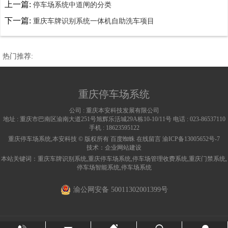
上一篇:
停车场系统中道闸的分类
下一篇:
重庆车牌识别系统一体机自助洗车项目
热门推荐:
重庆停车场系统
公司 :
重庆本安科技发展有限公司
地址 :
重庆市巴南区渝南大道251号旭辉乐活城29A栋10-10/11号
电话 :
023-86537110
手机 :
18623595122
重庆停车场系统,本安科技 © 版权所有
百度蜘蛛
在线留言
渝ICP备13005652号-7
技术：
企业网站建设
本站关键词：
重庆车牌识别系统
,
重庆停车场系统
,
停车场管理收费系统
,
重庆门禁系统
,
停车场智能系统
,
停车场系统
渝公网安备 50011302001399号