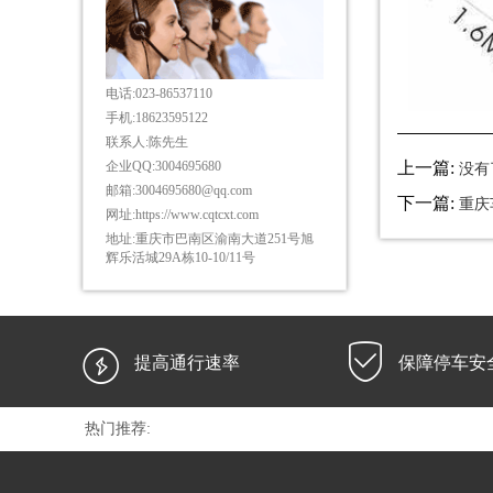
电话:
023-86537110
手机:
18623595122
联系人:
陈先生
上一篇:
企业QQ:
3004695680
没有
邮箱:
3004695680@qq.com
下一篇:
重庆
网址:
https://www.cqtcxt.com
地址:
重庆市巴南区渝南大道251号旭
辉乐活城29A栋10-10/11号


提高通行速率
保障停车安
热门推荐: