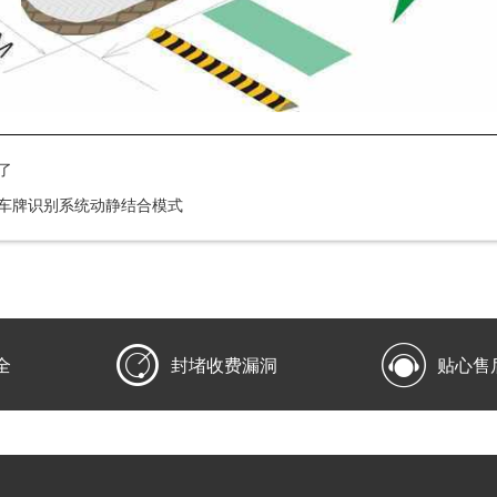
了
车牌识别系统动静结合模式


全
封堵收费漏洞
贴心售