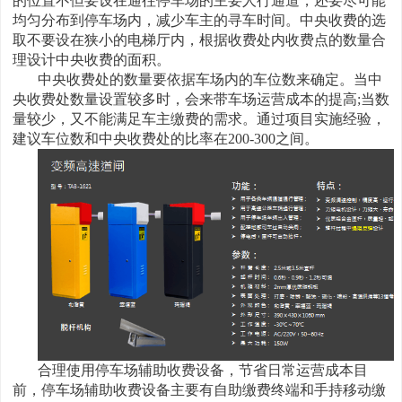
的位置不但要设在通往停车场的主要人行通道，还要尽可能
均匀分布到停车场内，减少车主的寻车时间。中央收费的选
取不要设在狭小的电梯厅内，根据收费处内收费点的数量合
理设计中央收费的面积。
中央收费处的数量要依据车场内的车位数来确定。当中
央收费处数量设置较多时，会来带车场运营成本的提高;当数
量较少，又不能满足车主缴费的需求。通过项目实施经验，
建议车位数和中央收费处的比率在200-300之间。
合理使用停车场辅助收费设备，节省日常运营成本目
前，停车场辅助收费设备主要有自助缴费终端和手持移动缴