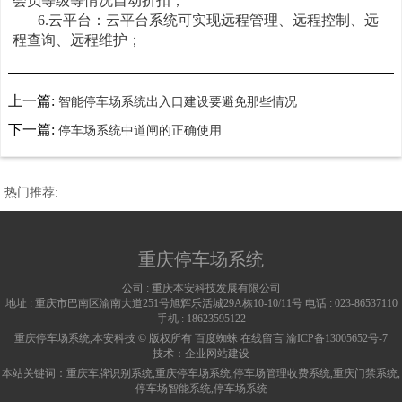
会员等级等情况自动折扣；
6.云平台：云平台系统可实现远程管理、远程控制、远
程查询、远程维护；
上一篇:
智能停车场系统出入口建设要避免那些情况
下一篇:
停车场系统中道闸的正确使用
热门推荐:
重庆停车场系统
公司 :
重庆本安科技发展有限公司
地址 :
重庆市巴南区渝南大道251号旭辉乐活城29A栋10-10/11号
电话 :
023-86537110
手机 :
18623595122
重庆停车场系统,本安科技 © 版权所有
百度蜘蛛
在线留言
渝ICP备13005652号-7
技术：
企业网站建设
本站关键词：
重庆车牌识别系统
,
重庆停车场系统
,
停车场管理收费系统
,
重庆门禁系统
,
停车场智能系统
,
停车场系统