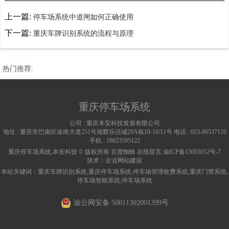
上一篇:
停车场系统中道闸如何正确使用
下一篇:
重庆车牌识别系统的流程与原理
热门推荐:
重庆停车场系统
公司 :
重庆本安科技发展有限公司
地址 :
重庆市巴南区渝南大道251号旭辉乐活城29A栋10-10/11号
电话 :
023-86537110
手机 :
18623595122
重庆停车场系统,本安科技 © 版权所有
百度蜘蛛
在线留言
渝ICP备13005652号-7
技术：
企业网站建设
本站关键词：
重庆车牌识别系统
,
重庆停车场系统
,
停车场管理收费系统
,
重庆门禁系统
,
停车场智能系统
,
停车场系统
渝公网安备 50011302001399号