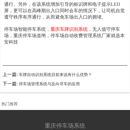
通行。另外，在该系统增加引导的标识牌和电子提示LED
屏，更可以在高峰期出入口同时会车的情况下，让司机自觉
遵守秩序有序通行，从而避免车场出入口的拥堵。
停车场智能停车系统，
重庆车牌识别系统
，无人值守停车
场，重庆停车场道闸，停车场自动收费管理系统厂家就选本
安科技
上一篇:
车牌自动识别系统目前来说有什么优势？
下一篇:
停车场管理系统与反向寻车的应用
热门推荐:
重庆停车场系统