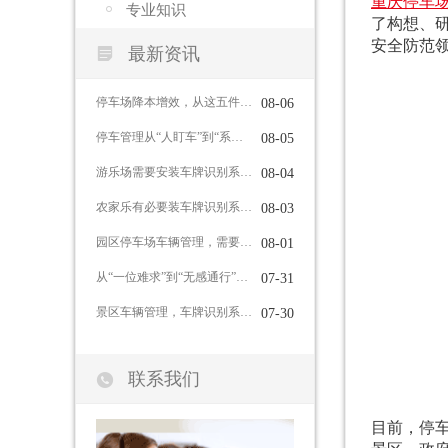
重庆停车
专业知识
了构想、
安全防范

最新资讯
停车场降本增效，从这五件事入手
08-06
停车管理从“人盯车”到“系统管”，车牌识别系统能做到这些
08-05
游乐场需要安装车牌识别系统吗？
08-04
农家乐有必要装车牌识别系统吗？
08-03
园区停车场车辆管理，需要哪些功能？
08-01
从“一位难求”到“无感通行”：智慧停车如何重塑城市出行体验
07-31
景区车辆管理，车牌识别系统有哪些作用？
07-30

联系我们
目前，停