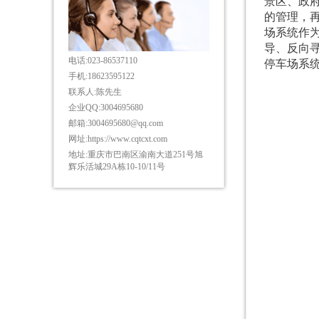
景区、政
的管理，
场系统作
导、反向
电话:
023-86537110
停车场系
手机:
18623595122
联系人:
陈先生
企业QQ:
3004695680
邮箱:
3004695680@qq.com
网址:
https://www.cqtcxt.com
地址:
重庆市巴南区渝南大道251号旭
辉乐活城29A栋10-10/11号