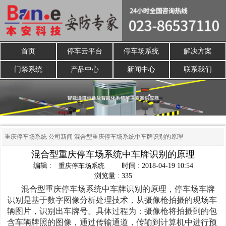
首页
停车云平台
停车场系统
解决方案
门禁系统
产品中心
新闻中心
联系我们
重庆停车场系统
公司新闻
混合型重庆停车场系统中车牌识别的原理
混合型重庆停车场系统中车牌识别的原理
编辑 :
重庆停车场系统
时间 : 2018-04-19 10:54
浏览量 : 335
混合型重庆停车场系统中车牌识别的原理，停车场车牌
识别是基于数字图像分析处理技术，从摄像枪拍摄的现场车
辆图片，识别出车牌号。具体过程为：摄像枪将拍摄到的包
含车辆牌照的图像，通过传输通道，传输到计算机中进行预