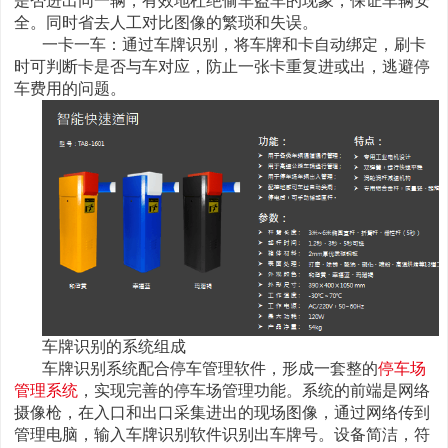
是否进出同一辆，有效地杜绝偷车盗车的现象，保证车辆安
全。同时省去人工对比图像的繁琐和失误。
一卡一车：通过车牌识别，将车牌和卡自动绑定，刷卡
时可判断卡是否与车对应，防止一张卡重复进或出，逃避停
车费用的问题。
车牌识别的系统组成
车牌识别系统配合停车管理软件，形成一套整的
停车场
管理系统
，实现完善的停车场管理功能。系统的前端是网络
摄像枪，在入口和出口采集进出的现场图像，通过网络传到
管理电脑，输入车牌识别软件识别出车牌号。设备简洁，符