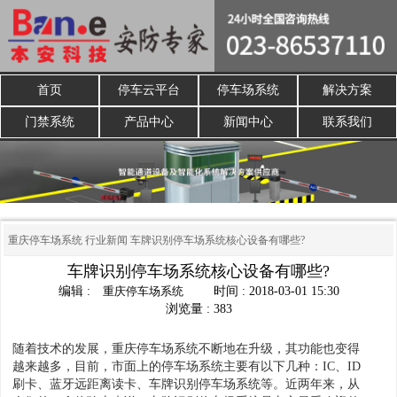
首页
停车云平台
停车场系统
解决方案
门禁系统
产品中心
新闻中心
联系我们
重庆停车场系统
行业新闻
车牌识别停车场系统核心设备有哪些?
车牌识别停车场系统核心设备有哪些?
编辑 :
重庆停车场系统
时间 : 2018-03-01 15:30
浏览量 : 383
随着技术的发展，重庆停车场系统不断地在升级，其功能也变得
越来越多，目前，市面上的停车场系统主要有以下几种：IC、ID
刷卡、蓝牙远距离读卡、车牌识别停车场系统等。近两年来，从