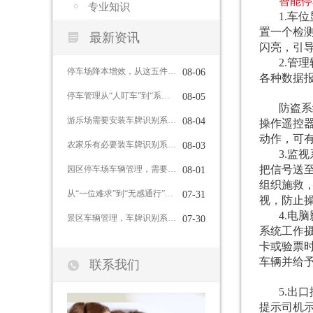
智能停
专业知识
1.车
置一个检

最新资讯
闪亮，引
2.管
停车场降本增效，从这五件事入手
08-06
各种数据
停车管理从“人盯车”到“系统管”，车牌识别系统能做到这些
08-05
防盗系
游乐场需要安装车牌识别系统吗？
08-04
操作遥控
动作，可
农家乐有必要装车牌识别系统吗？
08-03
3.监
把信号送
园区停车场车辆管理，需要哪些功能？
08-01
组织施救
从“一位难求”到“无感通行”：智慧停车如何重塑城市出行体验
07-31
视，防止
4.电
景区车辆管理，车牌识别系统有哪些作用？
07-30
系统工作
卡或验票
车辆并给

联系我们
5.出
提示司机