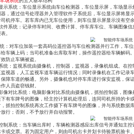
车场系统
的五大基本结构
位显示系统：车位显示系统由车位检测器，车位显示屏，车场显
测器，通过信号处理器并入管理软件子系统后，车位显示屏将显
导司机停车。若车库内已无车位使用，则车位显示屏显示没有空
理软件系统：记录停车时间、收费计算、停车库车位、车辆图像
报表。
统：对车位加装一套高码位遥控器与车位检测器并行工作，车位
器给车辆上码；当司机准备出库取车时，操作遥控器给车辆解码
有效防止车辆被盗。
视系统：监视系统由摄像机，控制器，监视器，录像机组成。在
至监视器，人工监视车道车辆运行情况；同时录像机在工作记录
，保障车道的畅通。另外，摄像机也对停车库进行保安监视，保
操作人员盗窃钱财。
脑影像对比系统：电脑影像对比系统由摄像机，抓拍控制器，图
摄下有车牌号的图像，经主控计算机处理后，连同司机所持的卡
时，抓拍控制系统再次工作摄下有车牌号的图像，并与系统数据
予放行；否则，不予放行并自动报警。
口控制系统：当车辆出库时，车辆检测器感应出库信号并通知主
示卡或交票。若为固定用户，则由司机出卡并划卡待验票机验卡