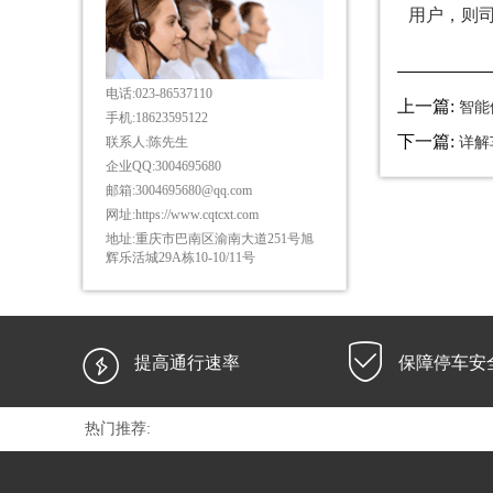
用户，则
电话:
023-86537110
上一篇:
智能
手机:
18623595122
下一篇:
详解
联系人:
陈先生
企业QQ:
3004695680
邮箱:
3004695680@qq.com
网址:
https://www.cqtcxt.com
地址:
重庆市巴南区渝南大道251号旭
辉乐活城29A栋10-10/11号


提高通行速率
保障停车安
热门推荐: