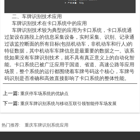
二、车牌识别技术应用
车牌识别技术在卡口系统中的应用
车牌识别技术较为典型的应用为卡口系统，卡口系统通
过架设在路段上的信息采集设备，实时采集、识别、记录通
过该监控断面的所有目标(包括机动车，非机动车和行人)的
特征数据，其中机动车车牌信息是最重要的数据之一。该系
统如果没有车牌识别技术，就不具有真正意义上的自动化智
能。卡口系统已被广泛应用于国道、省道、高速公路等应用
场景，整个系统的运行都围绕着车牌号码这个核心，车牌号
码识别是否准确和高效直接影响了卡口系统的整体性能。
上一篇:
重庆停车场系统的优缺点
下一篇:
重庆车牌识别系统与移动互联引领智能停车场发展
热门推荐:
重庆车牌识别系统应用