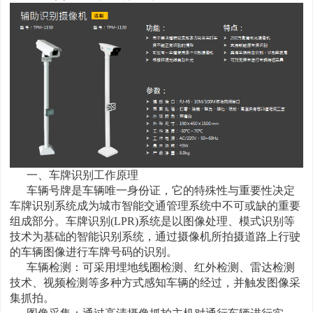
一、车牌识别工作原理
车辆号牌是车辆唯一身份证，它的特殊性与重要性决定
车牌识别系统成为城市智能交通管理系统中不可或缺的重要
组成部分。车牌识别(LPR)系统是以图像处理、模式识别等
技术为基础的智能识别系统，通过摄像机所拍摄道路上行驶
的车辆图像进行车牌号码的识别。
车辆检测：可采用埋地线圈检测、红外检测、雷达检测
技术、视频检测等多种方式感知车辆的经过，并触发图像采
集抓拍。