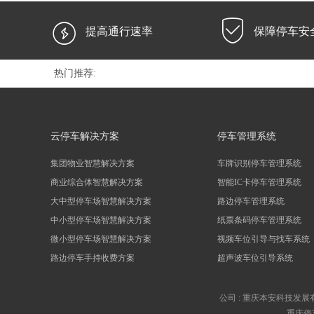


提高通行速率
保障停车安
热门推荐:
云停车解决方案
停车管理系统
集团物业智慧解决方案
车牌识别停车管理系统
商业综合体智慧解决方案
智能IC卡停车管理系统
大中型停车场智慧解决方案
路边停车管理系统
中小型停车场智慧解决方案
纸票条码停车管理系统
微小型停车场智慧解决方案
视频车位引导与找车系统
路边停车手持收费方案
超声波车位引导系统
公司 :
重庆本安科技发展
重庆停