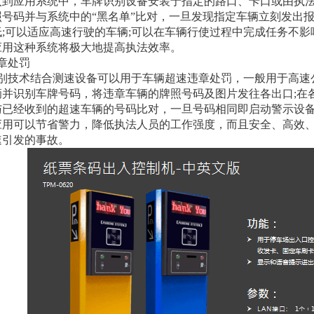
入到应用系统中，车牌识别设备安装于指定的路口、卡口或由执
照号码并与系统中的“黑名单”比对，一旦发现指定车辆立刻发出
;可以适应高速行驶的车辆;可以在车辆行使过程中完成任务不影
应用这种系统将极大地提高执法效率。
章处罚
技术结合测速设备可以用于车辆超速违章处罚，一般用于高速
辆并识别车牌号码，将违章车辆的牌照号码及图片发往各出口;在
与已经收到的超速车辆的号码比对，一旦号码相同即启动警示设
应用可以节省警力，降低执法人员的工作强度，而且安全、高效
速引发的事故。