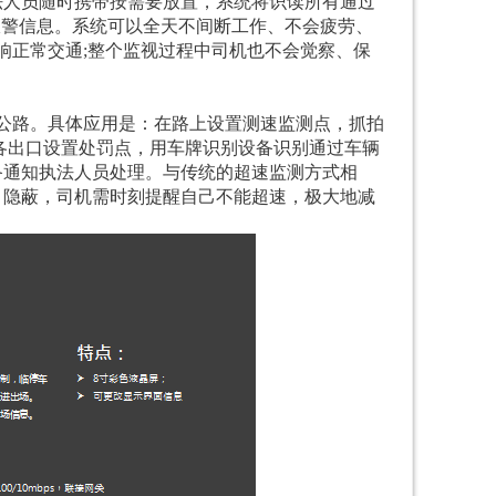
法人员随时携带按需要放置，系统将识读所有通过
报警信息。系统可以全天不间断工作、不会疲劳、
响正常交通;整个监视过程中司机也不会觉察、保
公路。具体应用是：在路上设置测速监测点，抓拍
各出口设置处罚点，用车牌识别设备识别通过车辆
备通知执法人员处理。与传统的超速监测方式相
、隐蔽，司机需时刻提醒自己不能超速，极大地减