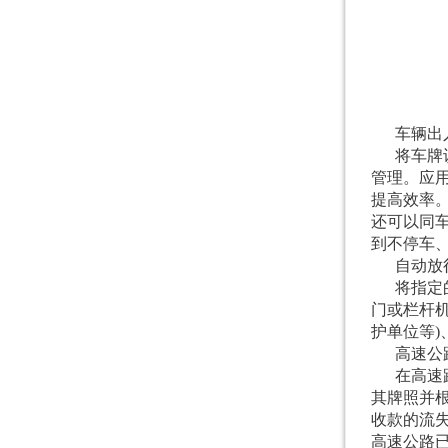
车辆出
将车牌识
管理。应
提高效率
还可以同
到不停车
自动放
将指定的
门或栏杆
护单位等
高速公路
在高速路
其牌照并
收款的流
高速公路