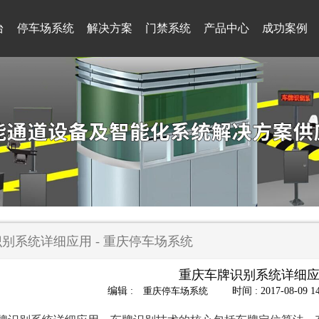
台
停车场系统
解决方案
门禁系统
产品中心
成功案例
别系统详细应用 - 重庆停车场系统
重庆车牌识别系统详细
编辑 :
重庆停车场系统
时间 : 2017-08-09 14