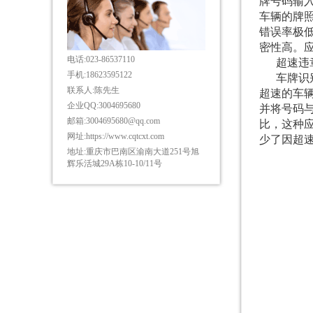
牌号码输
车辆的牌
错误率极低
密性高。
电话:
023-86537110
超速违
手机:
18623595122
车牌识别
联系人:
陈先生
超速的车
企业QQ:
3004695680
并将号码
邮箱:
3004695680@qq.com
比，这种
网址:
https://www.cqtcxt.com
少了因超
地址:
重庆市巴南区渝南大道251号旭
辉乐活城29A栋10-10/11号