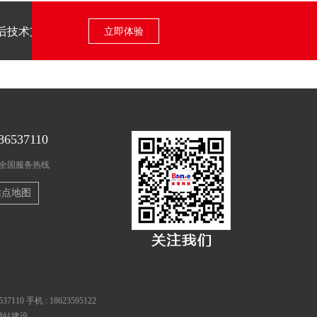
后技术支持
立即体验
86537110
时全国服务热线
站点地图
537110
手机 :
18623595122
网站建设