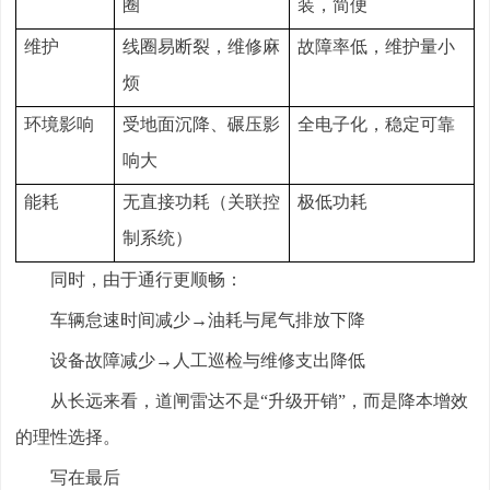
圈
装，简便
维护
线圈易断裂，维修麻
故障率低，维护量小
烦
环境影响
受地面沉降、碾压影
全电子化，稳定可靠
响大
能耗
无直接功耗（关联控
极低功耗
制系统）
同时，由于通行更顺畅：
车辆怠速时间减少→油耗与尾气排放下降
设备故障减少→人工巡检与维修支出降低
从长远来看，道闸雷达不是“升级开销”，而是降本增效
的理性选择。
写在最后