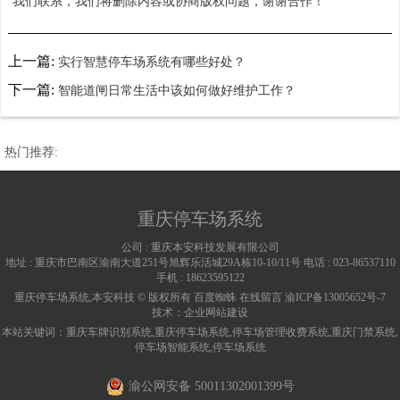
我们联系，我们将删除内容或协商版权问题，谢谢合作！
上一篇:
实行智慧停车场系统有哪些好处？
下一篇:
智能道闸日常生活中该如何做好维护工作？
热门推荐:
重庆停车场系统
公司 :
重庆本安科技发展有限公司
地址 :
重庆市巴南区渝南大道251号旭辉乐活城29A栋10-10/11号
电话 :
023-86537110
手机 :
18623595122
重庆停车场系统,本安科技 © 版权所有
百度蜘蛛
在线留言
渝ICP备13005652号-7
技术：
企业网站建设
本站关键词：
重庆车牌识别系统
,
重庆停车场系统
,
停车场管理收费系统
,
重庆门禁系统
,
停车场智能系统
,
停车场系统
渝公网安备 50011302001399号