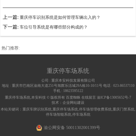
上一篇:
重庆停车识别系统是如何管理车辆出入的？
下一篇:
车位引导系统是有哪些部分构成的？
热门推荐:
重庆停车场系统
公司 :
重庆本安科技发展有限公司
地址 :
重庆市巴南区渝南大道251号旭辉乐活城29A栋10-10/11号
电话 :
023-86537110
手机 :
18623595122
重庆停车场系统,本安科技 © 版权所有
百度蜘蛛
在线留言
渝ICP备13005652号-7
技术：
企业网站建设
本站关键词：
重庆车牌识别系统
,
重庆停车场系统
,
停车场管理收费系统
,
重庆门禁系统
,
停车场智能系统
,
停车场系统
渝公网安备 50011302001399号