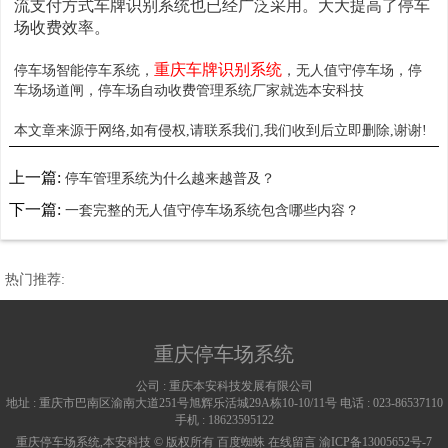
流支付方式车牌识别系统也已经广泛采用。大大提高了停车
场收费效率。
重庆车牌识别系统
停车场智能停车系统，
，无人值守停车场，停
车场场道闸，停车场自动收费管理系统厂家就选本安科技
本文章来源于网络,如有侵权,请联系我们,我们收到后立即删除,谢谢!
上一篇:
停车管理系统为什么越来越普及？
下一篇:
一套完整的无人值守停车场系统包含哪些内容？
热门推荐:
重庆停车场系统
公司 :
重庆本安科技发展有限公司
地址 :
重庆市巴南区渝南大道251号旭辉乐活城29A栋10-10/11号
电话 :
023-86537110
手机 :
18623595122
重庆停车场系统,本安科技 © 版权所有
百度蜘蛛
在线留言
渝ICP备13005652号-7