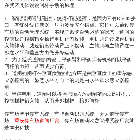
在就来具体说说闸杆手动的原理：
1、智能道闸通过遥控，使得杆能起落，是因为它有RS485接
口，有红外线传感器，压力波等安全措施。它也可以通过停
车场的自动管理系统，实现了贴卡自动起落的状态。道闸的
控制板是根据指令操作电机正向反转，电机则是带减速机输
入轴转动，减速输出带动臂上下摆动，主轴则与主轴臂在一
起在水平和垂直方向做升降运动。
2、为了延长道闸的寿命，平衡臂和平衡弹簧机构可以平衡
闸杆的力矩，从而减少负荷。
3、道闸的闸杆在垂直位置的地方应是由垂直位上的霍尔感
应器控制的，显然水平方向上的则是由水平霍尔感应器控
制。
4、当停电时，道闸可以将摇把插入放到闸箱的后部小孔，
控制摇把输入轴，从而升起摇把，抬起闸杆。
停车场智能停车系统，车牌自动识别系统，无人值守停车
场，
重庆停车场道闸厂家
，停车场自动收费管理系统厂家就
选本安科技