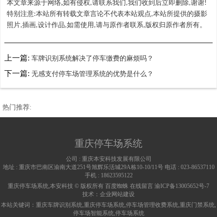
,
本文章来源于网络
如有侵权
请联系我们
我们收到后立即删除
谢谢
,
,
,
!
特别注意
本站所有转载文章言论不代表本站观点
本站所提供的摄影
:
,
照片
插画
设计作品
如需使用
请与原作者联系
版权归原作者所有。
,
,
,
,
,
上一篇:
车牌识别系统解决了停车缴费的麻烦吗？
下一篇:
无感支付停车场管理系统的优势是什么？
热门推荐:
重庆停车场系统
公司 :
重庆本安科技发展有限公司
地址 :
重庆市巴南区渝南大道251号旭辉乐活城29A栋10-10/11号
电话 :
023-86537110
手机 :
18623595122
重庆停车场系统,本安科技 © 版权所有
百度蜘蛛
在线留言
渝ICP备13005652号-7
技术：
企业网站建设
本站关键词：
重庆车牌识别系统
,
重庆停车场系统
,
停车场管理收费系统
,
重庆门禁系统
,
停车场智能系统
,
停车场系统