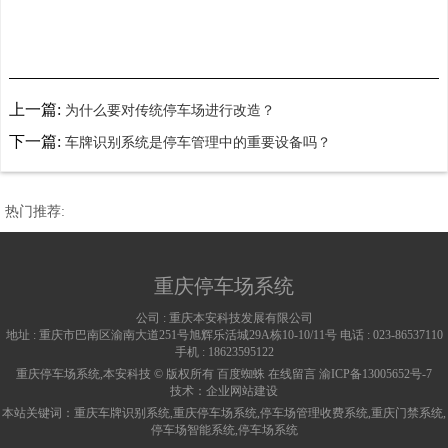
上一篇:
为什么要对传统停车场进行改造？
下一篇:
车牌识别系统是停车管理中的重要设备吗？
热门推荐:
重庆停车场系统
公司 :
重庆本安科技发展有限公司
地址 :
重庆市巴南区渝南大道251号旭辉乐活城29A栋10-10/11号
电话 :
023-86537110
手机 :
18623595122
重庆停车场系统,本安科技 © 版权所有
百度蜘蛛
在线留言
渝ICP备13005652号-7
技术：
企业网站建设
本站关键词：
重庆车牌识别系统
,
重庆停车场系统
,
停车场管理收费系统
,
重庆门禁系统
,
停车场智能系统
,
停车场系统